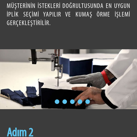
MÜŞTERININ ISTEKLERI DOĞRULTUSUNDA EN UYGUN
IPLIK SEÇIMI YAPILIR VE KUMAŞ ÖRME IŞLEMI
GERÇEKLEŞTIRILIR.
Adım 2