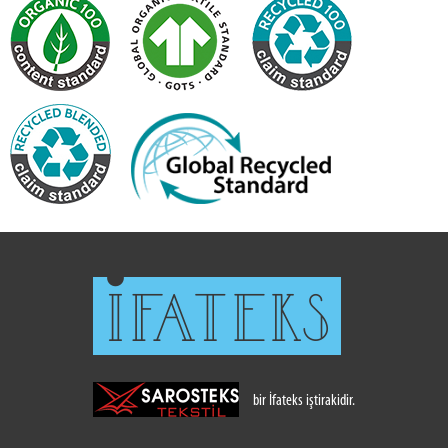
bir İfateks iştirakidir.